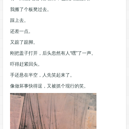
我搬了个板凳过去。
踩上去。
还差一点。
又踮了踮脚。
刚把盖子打开，后头忽然有人“嘿”了一声。
吓得赶紧回头。
手还悬在半空，人先笑起来了。
像做坏事快得逞，又被抓个现行的笑。