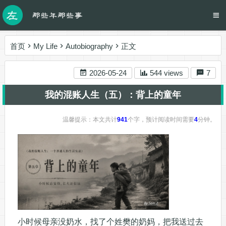
首页
My Life
Autobiography
正文
2026-05-24
544 views
7
我的混账人生（五）：背上的童年
温馨提示：本文共计
941
个字，预计阅读时间需要
4
分钟。
小时候母亲没奶水，找了个姓樊的奶妈，把我送过去