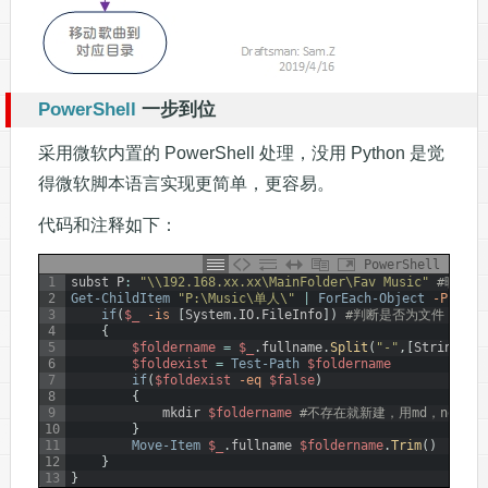
PowerShell
一步到位
采用微软内置的 PowerShell 处理，没用 Python 是觉
得微软脚本语言实现更简单，更容易。
代码和注释如下：
PowerShell
1
subst
P
:
"\\192.168.xx.xx\MainFolder\Fav Music"
#映射网
2
Get-ChildItem
"P:\Music\单人\"
|
ForEach-Object
-Proces
3
if
(
$_
-is
[
System
.
IO
.
FileInfo
]
)
#判断是否为文件，排除
4
{
5
$foldername
=
$_
.
fullname
.
Split
(
"-"
,
[
StringSpl
6
$foldexist
=
Test-Path
$foldername
7
if
(
$foldexist
-eq
$false
)
8
{
9
mkdir
$foldername
#不存在就新建，用md，new-i
10
}
11
Move-Item
$_
.
fullname
$foldername
.
Trim
(
)
#移
12
}
13
}