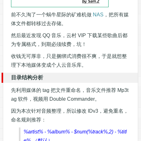
前不久淘了一个蜗牛星际的矿难机做
NAS
，把所有媒
体文件都转移过去存储。
然后最近发现 QQ 音乐，云村 VIP 下载某些歌曲后都
为专属格式，到期必须续费，坑！
收钱无可厚非，只是捆绑式消费很不爽，于是就想整
理下本地媒体变成个人云音乐库。
目录结构分析
先利用媒体的 tag 把文件重命名，音乐文件推荐 Mp3t
ag 软件，视频用 Double Commander。
因为本次针对音频整理，所以修改 IDv3，避免重名，
命名规则推荐：
%artist% - %album% - $num(%track%,2) - %titl
e% （默认）