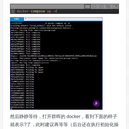
1
docker
-
compose 
up
-
d
然后静静等待，打开群晖的 docker，看到下面的样子
就表示?了，此时建议再等等（后台还在执行初始化操