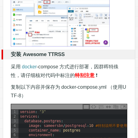
安装 Awesome TTRSS
采用
docker
-compose 方式进行部署，因群晖特殊
性，请仔细核对代码中标注的
特别注意
❗
复制以下内容并保存为 docker-compose.yml （使用U
TF-8）
1
version
:
"3"
2
services
:
3
database
.
postgres
:
4
image
:
sameersbn
/
postgresql
:
10
#特别说明不要使用lates
5
container_name
:
postgres
6
environment
: