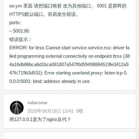
se.ym 里面 请把端口映射 改为其他端口。 5001 是群晖的
HTTPS默认端口。容易发生错误。
ports:
– 5001:80
错误提示：
ERROR: for ttrss Cannot start service service.rss: driver fa
iled programming external connectivity on endpoint ttrss (38
4a16db86bca6d1bca081807a547f0d59498884519fe3412a9
47fc719b3d531): Error starting userland proxy: listen tcp 0.
0.0.0:5001: bind: address already in use
valaroma
2020年08月18日 13:41
9楼
用127.0.0.1是为了nginx反代？