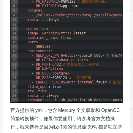
7
-
PG_PASSWORD
=
PGPS123
# 修改数据库密码
8
-
DB_EXTENSION
=
pg_trgm
9
volumes
:
10
-
/
volume2
/
docker
/
ttrss
/
data
/
:
/
var
/
lib
/
postgresq
11
restart
:
always
12
13
service
.
rss
:
14
image
:
wangqiru
/
ttrss
:
latest
15
container_name
:
ttrss
16
ports
:
17
-
5005
:
80
18
environment
:
19
-
SELF_URL_PATH
=
http
:
//yourIP:5005/ # 下面7
20
-
DB_HOST
=
database
.
postgres
21
-
DB_PORT
=
5432
# 数据库端口，别动它
22
-
DB_NAME
=
ttrss
23
-
DB_USER
=
postgres
24
-
DB_PASS
=
PGPS123
# 上面的密码
25
-
ENABLE_PLUGINS
=
auth_internal
,
fever
# 默认开启
26
stdin_open
:
true
27
tty
:
true
28
restart
:
always
29
command
:
sh
-
c
'sh /wait-for.sh database.postgres:
官方提供的 yml，包含 Mercury 全文获取和 OpenCC
简繁转换插件，如果你要使用，请参考官方文档操
作，我未选择是因为我订阅的信息流 99% 都是独立博