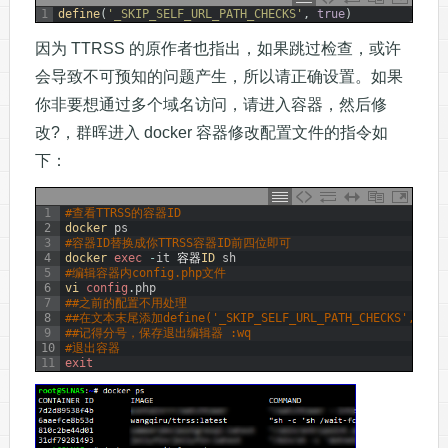
1
define
(
'_SKIP_SELF_URL_PATH_CHECKS'
,
true
)
因为 TTRSS 的原作者也指出，如果跳过检查，或许
会导致不可预知的问题产生，所以请正确设置。如果
你非要想通过多个域名访问，请进入容器，然后修
改?，群晖进入 docker 容器修改配置文件的指令如
下：
1
#查看TTRSS的容器ID
2
docker 
ps
3
#容器ID替换成你TTRSS容器ID前四位即可
4
docker 
exec
-
it
容器
ID 
sh
5
#编辑容器内config.php文件
6
vi 
config
.
php
7
##之前的配置不用处理
8
##在文本末尾添加define('_SKIP_SELF_URL_PATH_CHECKS', t
9
##记得分号，保存退出编辑器 :wq
10
#退出容器
11
exit