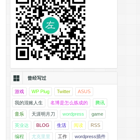
曾经写过
游戏
WP Plug
Twitter
ASUS
我的混账人生
名博是怎么炼成的
腾讯
音乐
天涯明月刀
wordpress
game
英业达
BLOG
生活
阅读
RSS
编程
尤克里里
工作
wordpress插件