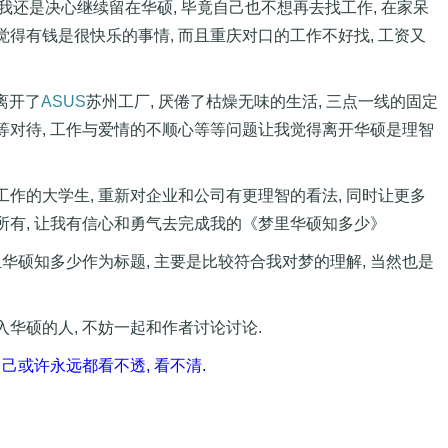
的我还是决心继续留在华硕, 毕竟自己也不想再去找工作, 在家呆
时觉得有钱是很快乐的事情, 而且重庆对口的工作不好找, 工资又
我离开了
ASUS
苏州工厂, 厌倦了枯燥无味的生活, 三点一线的固定
等对待, 工作与爱情的不顺心等等问题让我觉得离开华硕是理智
工作的大学生, 重新对企业和公司有更理智的看法, 同时让更多
所有, 让我有信心和勇气去完成我的《梦里华硕知多少》
里华硕知多少作为标题, 主要是比较符合我对梦的理解, 当然也是
华硕的人, 不妨一起和作者讨论讨论.
己或许永远都看不透, 看不清.