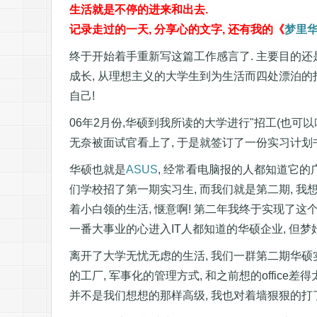
生活就是不停的进来和出去.
记录走过的一天, 分享心的文字, 还有我的《
梦里
终于开始着手重新写这篇工作感言了. 主要目的还
成长, 从理想主义的大学生到为生活而四处漂泊的打
自己!
06年2月份,华硕到我所读的大学进行"招工(也可
无奈被面试官看上了, 于是就签订了一份实习计划书
华硕也就是
ASUS
, 经常看电脑报的人都知道它的广
们学校招了第一期实习生, 而我们就是第二期, 我想
着小白领的生活, 惬意啊! 第二年我终于实现了这个
一番大事业的心进入IT人都知道的华硕企业, 但梦
离开了大学无忧无虑的生活, 我们一群第二期华硕
的工厂, 军事化的管理方式, 和之前想的office
并不是我们想想的那样高级, 我也对着墙狠狠的打