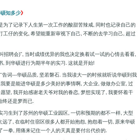
华硕知多少
》
是为了记录下人生第一次工作的酸甜苦辣咸, 同时也记录自己的
工仔的变化, 希望能重新审视下自己, 不断的去学习自己, 超过
以叫招聘会)", 当时成绩优异的我也决定换着试一试的心情去看看,
, 到华硕进行为期半年的实习. 这就是开始!
告词---华硕品质, 坚若磐石. 当我读大一的时候就听说华硕到我
我要是能进华硕是多少美好的事情啊, 大企业, 做做办公室, 过
愿望, 我开始感谢老天爷对我的眷恋, 梦想实现了, 我要怀着干
始终还是梦而已.
实习生到了苏州的华硕工业园区, 一切和预期的都不一样, 大型
差得太远了, 在临时住宿区很多人都开始抱怨, 抱怨着一切, 原来华硕
了一拳, 用痛来记住一个人的天真是要付出代价的.