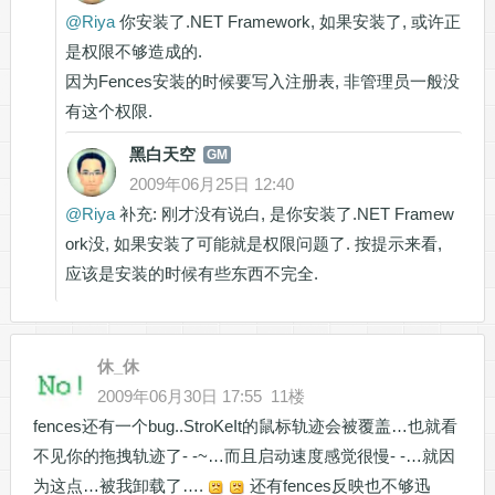
@
Riya
你安装了.NET Framework, 如果安装了, 或许正
是权限不够造成的.
因为Fences安装的时候要写入注册表, 非管理员一般没
有这个权限.
黑白天空
GM
2009年06月25日 12:40
@
Riya
补充: 刚才没有说白, 是你安装了.NET Framew
ork没, 如果安装了可能就是权限问题了. 按提示来看,
应该是安装的时候有些东西不完全.
休_休
2009年06月30日 17:55
11楼
fences还有一个bug..StroKeIt的鼠标轨迹会被覆盖…也就看
不见你的拖拽轨迹了- -~
…而且启动速度感觉很慢- -…就因
为这点…被我卸载了….
还有fences反映也不够迅