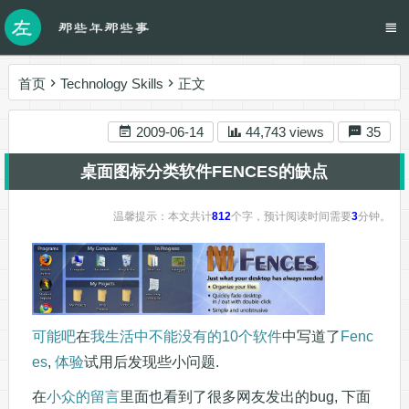
首页
Technology Skills
正文
2009-06-14
44,743 views
35
桌面图标分类软件FENCES的缺点
温馨提示：本文共计
812
个字，预计阅读时间需要
3
分钟。
可能吧
在
我生活中不能没有的10个软件
中写道了
Fenc
es
,
体验
试用后发现些小问题.
在
小众的留言
里面也看到了很多网友发出的bug, 下面