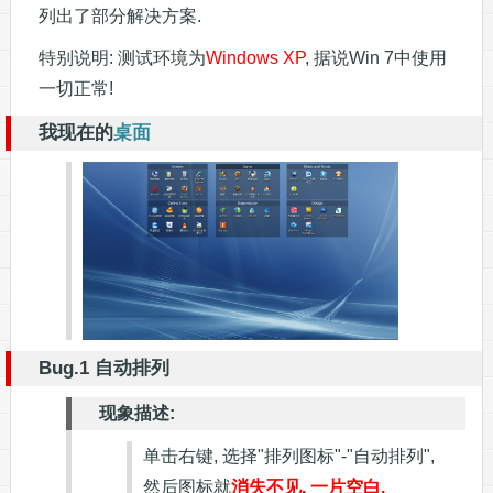
列出了部分解决方案.
特别说明: 测试环境为
Windows XP
, 据说Win 7中使用
一切正常!
我现在的
桌面
Bug.1 自动排列
现象描述:
单击右键, 选择"排列图标"-"自动排列",
然后图标就
消失不见, 一片空白.