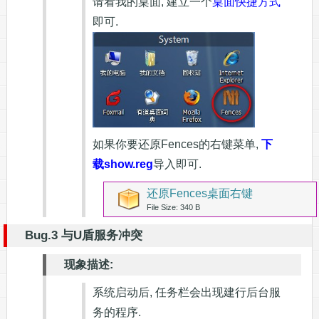
请看我的桌面, 建立一个
桌面快捷方式
即可.
如果你要还原Fences的右键菜单,
下
载show.reg
导入即可.
还原Fences桌面右键
File Size: 340 B
Bug.3 与U盾服务冲突
现象描述:
系统启动后, 任务栏会出现建行后台服
务的程序.