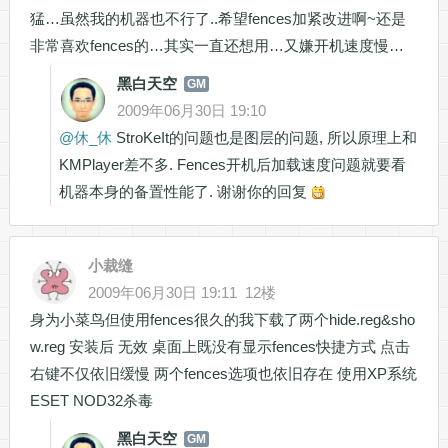
猛…虽然我的机器也不行了..希望fences加紧改进啊~
还是
非常喜欢fences的…其实一直还想用…又嫌开机速度慢…
黑白天空
GM
2009年06月30日 19:10
@
休_休
StroKeIt的问题也是图层的问题, 所以原理上和
KMPlayer差不多. Fences开机后加载速度问题就要看
机器本身的备置性能了. 谢谢你的回复
小裁缝
2009年06月30日 19:11
12楼
身为小菜鸟但使用fences很久的我下载了两个hide.reg&sho
w.reg 安装后 无效 桌面上既没有显示fences快捷方式 点击
右键不仅依旧缓慢 两个fences选项也依旧存在 使用XP系统
ESET NOD32杀毒
黑白天空
GM