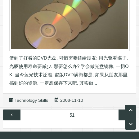
借到了好看的DVD光盘, 可惜需要还给朋友; 用光驱看碟子,
光驱使用寿命要减少. 那要怎么办? 学会做光盘镜像, 一切O
K! 当今蓝光技术泛滥, 盗版DVD满街都是, 如果从朋友那里
搞到好的资源, 一定想保存下来吧. 其实做...
Technology Skills
2008-11-10
文
第
51
章
页
分
页