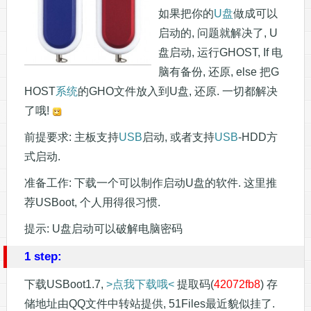
如果把你的
U盘
做成可以
启动的, 问题就解决了, U
盘启动, 运行GHOST, If 电
脑有备份, 还原, else 把G
HOST
系统
的GHO文件放入到U盘, 还原. 一切都解决
了哦!
前提要求: 主板支持
USB
启动, 或者支持
USB
-HDD方
式启动.
准备工作: 下载一个可以制作启动U盘的软件. 这里推
荐USBoot, 个人用得很习惯.
提示: U盘启动可以破解电脑密码
1 step:
下载USBoot1.7,
>点我下载哦<
提取码(
42072fb8
) 存
储地址由QQ文件中转站提供, 51Files最近貌似挂了.