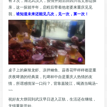
有 3 次，湖北武汉人，疫情开始后回四川岳丈那边探
亲，这一探就半年，启程后带着他老婆来重庆见见
我，
谁知道未来还能见几次，见一次，算一次！
桌子上的麻辣龙虾、凉拌鲫鱼、蒜香花甲样样都是重
庆夜啤酒的经典菜，扎啤杯中自是重庆人热情的友
情，所谓感情深一口闷 ?，背靠嘉陵江，喝酒当喝汤~
~~
祝好友大饼回到武汉早日进入正轨，生活还在继续，
无惧重新开始。