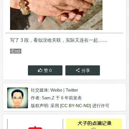
写了 3 段，看似没啥关联，实际又连在一起……
-End-
赞
0
分享
社交媒体:
Weibo
|
Twitter
作者:
Sam.Z
于 6 年前发表
版权声明: 采用
[CC BY-NC-ND]
进行许可