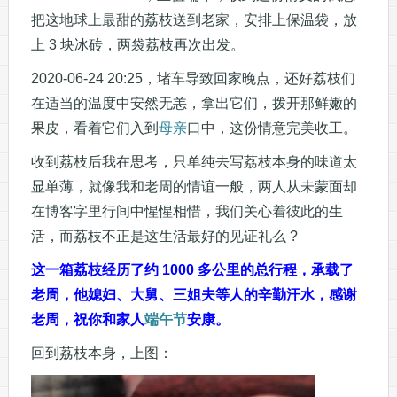
把这地球上最甜的荔枝送到老家，安排上保温袋，放
上 3 块冰砖，两袋荔枝再次出发。
2020-06-24 20:25，堵车导致回家晚点，还好荔枝们
在适当的温度中安然无恙，拿出它们，拨开那鲜嫩的
果皮，看着它们入到
母亲
口中，这份情意完美收工。
收到荔枝后我在思考，只单纯去写荔枝本身的味道太
显单薄，就像我和老周的情谊一般，两人从未蒙面却
在博客字里行间中惺惺相惜，我们关心着彼此的生
活，而荔枝不正是这生活最好的见证礼么 ?
这一箱荔枝经历了约 1000 多公里的总行程，承载了
老周，他媳妇、大舅、三姐夫等人的辛勤汗水，感谢
老周，祝你和家人
端午节
安康。
回到荔枝本身，上图：