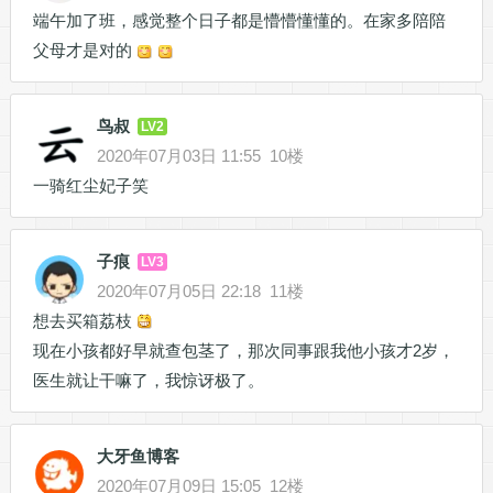
端午加了班，感觉整个日子都是懵懵懂懂的。在家多陪陪
父母才是对的
鸟叔
LV2
2020年07月03日 11:55
10楼
一骑红尘妃子笑
子痕
LV3
2020年07月05日 22:18
11楼
想去买箱荔枝
现在小孩都好早就查包茎了，那次同事跟我他小孩才2岁，
医生就让干嘛了，我惊讶极了。
大牙鱼博客
2020年07月09日 15:05
12楼