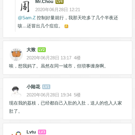
Mr.Chou
LV4
2020年06月28日 12:21
@
Sam.Z
控制好量就行，我那天吃多了几个半夜还
咳…还冒出几个痘痘。
大致
LV2
2020年06月28日 13:17
4楼
唉，想我妈了。虽然在同一城市，但琐事缠身啊。
小陆花
LV1
2020年06月28日 19:34
5楼
现在我的荔枝，已经都自己入肚的入肚，送人的也入人家
肚了。
Lvtu
LV3