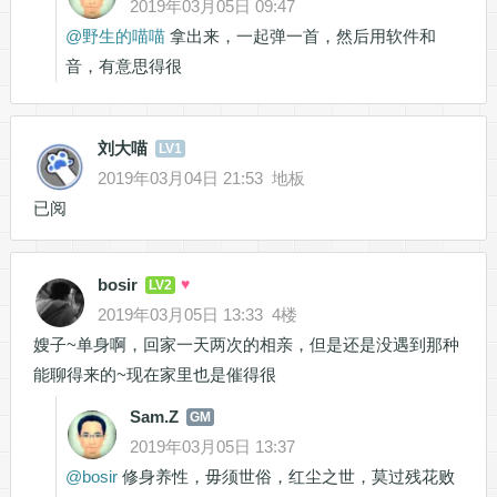
2019年03月05日 09:47
@
野生的喵喵
拿出来，一起弹一首，然后用软件和
音，有意思得很
刘大喵
LV1
2019年03月04日 21:53
地板
已阅
bosir
♥
LV2
2019年03月05日 13:33
4楼
嫂子~单身啊，回家一天两次的相亲，但是还是没遇到那种
能聊得来的~现在家里也是催得很
Sam.Z
GM
2019年03月05日 13:37
@
bosir
修身养性，毋须世俗，红尘之世，莫过残花败