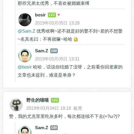
那些兄弟太优秀，不喜欢被婚姻束缚
bosir
♥
LV2
2019年03月05日 13:28
@
Sam.Z
优秀啥啊~还不就是好的娶不到~差的不想娶
~名其名曰：不将就嘛~哈哈
Sam.Z
GM
2019年03月05日 13:31
@
bosir
哈哈，话说你结婚了没呀，之前看你回老家的
文章也未提到，难道是单身？
野生的喵喵
LV2
2019年03月04日 18:18
板凳
赞，我的尤克里里吃灰多时，每次都连续不下去(=?ω?)?
Sam.Z
GM