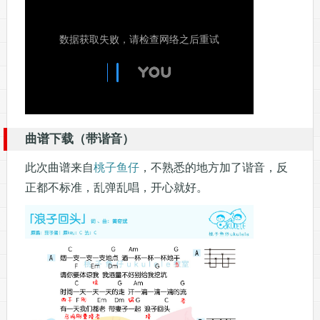
曲谱下载（带谐音）
此次曲谱来自
桃子鱼仔
，不熟悉的地方加了谐音，反
正都不标准，乱弹乱唱，开心就好。