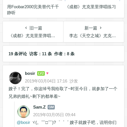
用Foobar2000完美替代千千
《成都》尤克里里弹唱练习
静听
旧一篇
新一篇
《成都》尤克里里弹唱练习
李志《天空之城》尤克里里弹唱练习
19 条评论 访客：11 条 作者：8 条
bosir
♥
LV2
2019年03月04日 17:16
沙发
嫂子！完了，你这绰号我给取了~时至今日，就参加了一个
兄弟的婚礼~剩下的都单着~
Sam.Z
GM
2019年03月05日 09:44
@
bosir
ヾ(。￣□￣)?゜゜゜ 嫂子就嫂子吧，说明你们