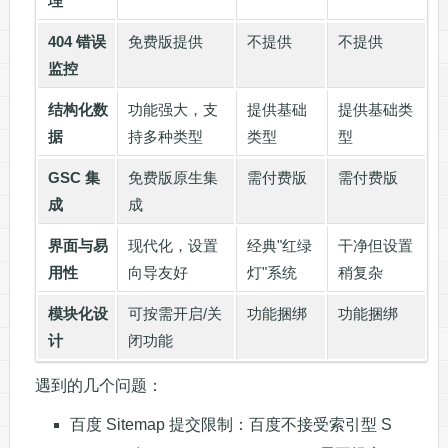
理
404 错误
免费版提供
不提供
不提供
监控
结构化数
功能强大，支
提供基础
提供基础类
据
持多种类型
类型
型
GSC 集
免费版原生集
需付费版
需付费版
成
成
界面与易
现代化，设置
经典"红绿
干净但设置
用性
向导友好
灯"系统
稍复杂
模块化设
可按需开启/关
功能捆绑
功能捆绑
计
闭功能
遇到的几个问题：
百度 Sitemap 提交限制：百度不接受索引型 S