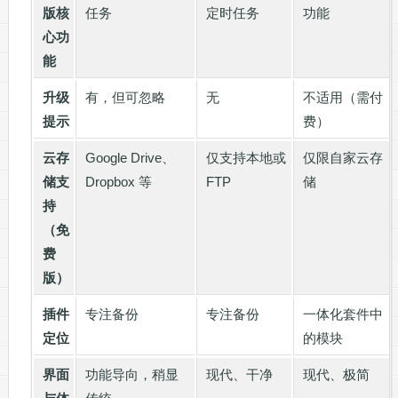
版核
任务
定时任务
功能
心功
能
升级
有，但可忽略
无
不适用（需付
提示
费）
云存
Google Drive、
仅支持本地或
仅限自家云存
储支
Dropbox 等
FTP
储
持
（免
费
版）
插件
专注备份
专注备份
一体化套件中
定位
的模块
界面
功能导向，稍显
现代、干净
现代、极简