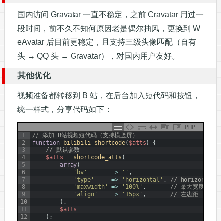
国内访问 Gravatar 一直不稳定，之前 Cravatar 用过一
段时间，前不久不知何原因老是偶尔抽风，更换到 W
eAvatar 后目前更稳定，且支持三级头像匹配（自有
头 → QQ 头 → Gravatar），对国内用户友好。
其他优化
视频准备都转移到 B 站，在后台加入短代码和按钮，
统一样式，分享代码如下：
PHP
1
// 添加 B站视频短代码（支持横竖屏）
2
function
bilibili_shortcode
(
$atts
)
{
3
// 默认参数
4
$atts
=
shortcode_atts
(
5
array
(
6
'bv'
=
>
''
,
7
'type'
=
>
'horizontal'
,
// horizonta
8
'maxwidth'
=
>
'100%'
,
// 最大宽度
9
'align'
=
>
'15px'
,
// 左边距
10
)
,
11
$atts
12
)
;