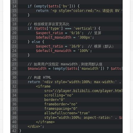
13
14
if
(
empty
(
$atts
[
'bv'
]
)
)
{
15
return
'<p style="color:red;">⚠️ 请提供 BV 号，例如
16
}
17
18
// 根据横竖屏设置宽高比
19
if
(
$atts
[
'type'
]
===
'vertical'
)
{
20
$aspect_ratio
=
'9/16'
;
// 竖屏
21
$default_maxwidth
=
'300px'
;
22
}
else
{
23
$aspect_ratio
=
'16/9'
;
// 横屏（默认）
24
$default_maxwidth
=
'100%'
;
25
}
26
27
// 如果用户没指定 maxwidth，则使用默认值
28
$maxwidth
=
!
empty
(
$atts
[
'maxwidth'
]
)
?
$atts
[
'max
29
30
// 构建 HTML
31
return
'<div style="width:100%; max-width:'
.
esc_
32
        <iframe 
33
            src="//player.bilibili.com/player.html?bvi
34
            scrolling="no" 
35
            border="0" 
36
            frameborder="no" 
37
            framespacing="0" 
38
            allowfullscreen="true" 
39
            style="width:100%; aspect-ratio:'
.
$aspec
40
        </iframe>
41
    </div>'
;
42
}