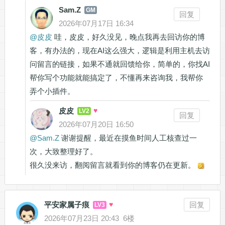
Sam.Z
GM
回复
2026年07月17日 16:34
@
皮皮
哇，皮皮，好久没见，晚点我再去回访你的博
客，有办法的，现在AI这么强大，逻辑是利用主机去访
问留言的链接，如果不通就回馈给你，简单的，你找AI
帮你写个功能就能搞定了，不懂再来咨询我，我帮你
弄个小插件。
皮皮
♥
LV2
回复
2026年07月20日 16:50
@
Sam.Z
谢谢提醒，最近在摸鱼时间人工核查过一
次，大致整理好了。
很久没来访，翻阅留言就看到你的博客仍在更新。
平安家属子痕
♥
回复
LV3
2026年07月23日 20:43
6楼