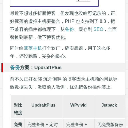
最近不想过多折腾博客，但发现也没啥可记录的，正
好篱落的虚拟主机要整合，PHP 也支持到了 8.3，把
不兼容的插件都梳理下，从
备份
、缓存到
SEO
，全面
替换到最新，做下博客优化。
同时给
篱落主机
打个软广，确实靠谱，用了这么多
年，还没跑路，妥妥的良心。
备份
方案：UpdraftPlus
前不久正好友邻 沉舟侧畔 的博客因为主机商的问题导
致数据丢失，汲取前人教训，优先把备份插件装上。
对比
UpdraftPlus
WPvivid
Jetpack
维度
免费
完整备份 + 定时
完整备份 +
无免费版备份