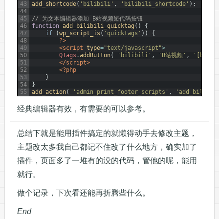
43
add_shortcode
(
'bilibili'
,
'bilibili_shortcode'
)
;
44
45
// 为文本编辑器添加 B站视频短代码按钮
46
function
add_bilibili_quicktag
(
)
{
47
if
(
wp_script_is
(
'quicktags'
)
)
{
48
?>
49
<script 
type
=
"text/javascript"
>
50
QTags
.
addButton
(
'bilibili'
,
'B站视频'
,
'[bilib
51
</script>
52
<?php
53
}
54
}
55
add_action
(
'admin_print_footer_scripts'
,
'add_bilibil
经典编辑器有效，有需要的可以参考。
总结下就是能用插件搞定的就懒得动手去修改主题，
主题改太多我自己都记不住改了什么地方，确实加了
插件，页面多了一堆有的没的代码，管他的呢，能用
就行。
做个记录，下次看还能再折腾些什么。
End