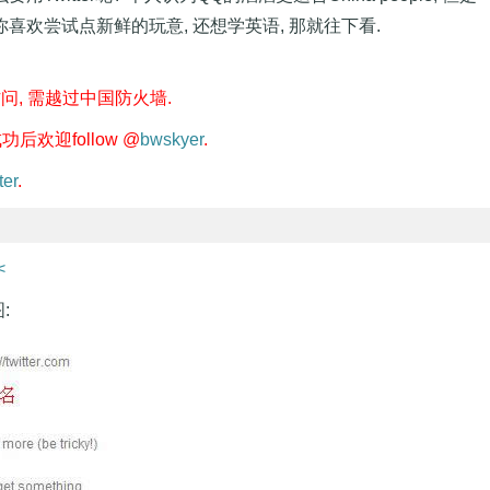
你喜欢尝试点新鲜的玩意, 还想学英语, 那就往下看.
访问, 需越过中国防火墙.
成功后欢迎follow @
bwskyer
.
er
.
<
: