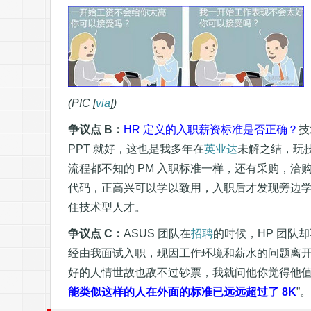
(PIC [
via
])
争议点 B：
HR 定义的入职薪资标准是否正确？
技
PPT 就好，这也是我多年在
英业达
未解之结，玩
流程都不知的 PM 入职标准一样，还有采购，
代码，正高兴可以学以致用，入职后才发现旁边
住技术型人才。
争议点 C：
ASUS 团队在
招聘
的时候，HP 团队
经由我面试入职，现因工作环境和薪水的问题离开
好的人情世故也敌不过钞票，我就问他你觉得他值不
能类似这样的人在外面的标准已远远超过了 8K
”