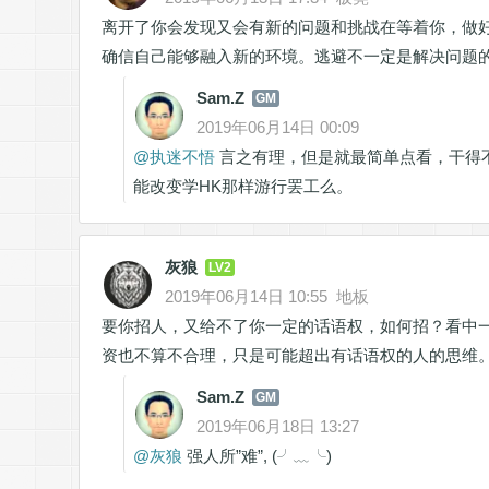
离开了你会发现又会有新的问题和挑战在等着你，做
确信自己能够融入新的环境。逃避不一定是解决问题
Sam.Z
GM
2019年06月14日 00:09
@
执迷不悟
言之有理，但是就最简单点看，干得
能改变学HK那样游行罢工么。
灰狼
LV2
2019年06月14日 10:55
地板
要你招人，又给不了你一定的话语权，如何招？看中
资也不算不合理，只是可能超出有话语权的人的思维
Sam.Z
GM
2019年06月18日 13:27
@
灰狼
强人所”难”, (╯﹏╰)