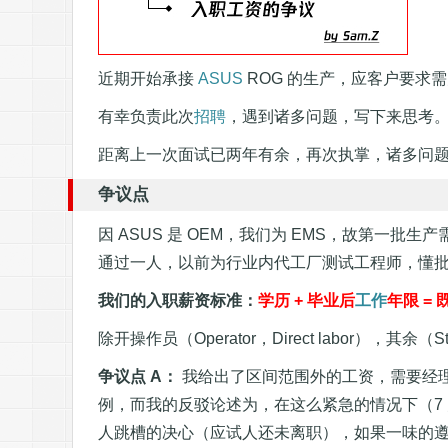
近期开始承接
ASUS
ROG 的生产，应客户要求
有幸负责此次
招聘
，遇到诸多问题，写下来思考
距离上一次面试已两年有余，再次执掌，诸多问
争议点
因 ASUS 是 OEM，我们为 EMS，故第一批生
通过一人，以前为行业内代工厂测试工程师，懂
我们的入职薪资标准：
学历 + 毕业后
工作
年限 =
除开操作员（Operator，Direct labor），其余（St
争议点 A：
我给出了区间范围外的工资，需要经理在
例，而我的反驳论述为，在这么紧急的情况下（7
人跳槽的决心（应试人还未离职），如果一味的