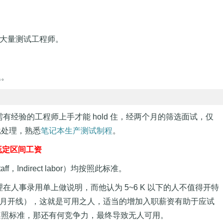
需大量测试工程师。
。
题。
产需有经验的工程师上手才能 hold 住，经两个月的筛选面试，仅
批处理，熟悉
笔记本生产测试制程
。
 既定区间工资
aff，Indirect labor）均按照此标准。
人事录用单上做说明，而他认为 5~6 K 以下的人不值得开特
 月开线），这就是可用之人，适当的增加入职薪资有助于应试
遵照标准，那还有何竞争力，最终导致无人可用。