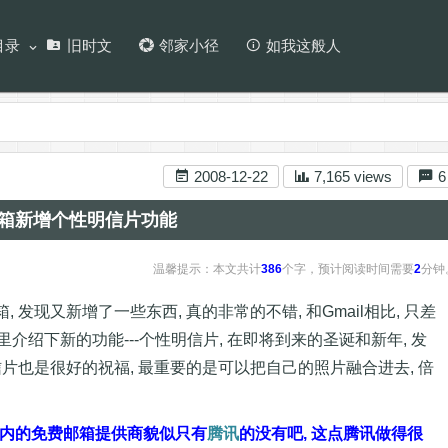
目录
旧时文
邻家小径
如我这般人
2008-12-22
7,165 views
6
邮箱新增个性明信片功能
温馨提示：本文共计
386
个字，预计阅读时间需要
2
分钟
, 发现又新增了一些东西, 真的非常的不错, 和Gmail相比, 只差
, 这里介绍下新的功能---个性明信片, 在即将到来的圣诞和新年, 发
片也是很好的祝福, 最重要的是可以把自己的照片融合进去, 倍
 (国内的免费邮箱提供商貌似只有
腾讯
的没有吧, 这点腾讯做得很