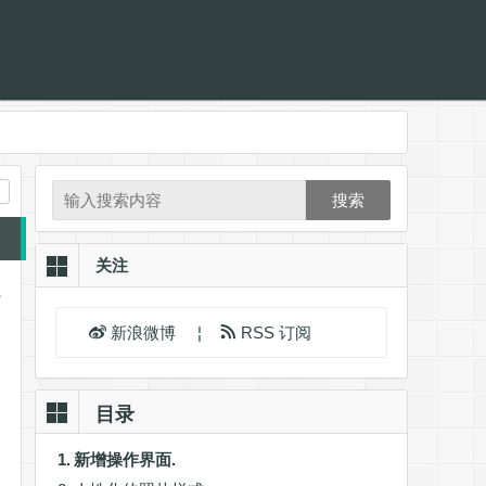
搜索
关注
。
新浪微博
¦
RSS 订阅
目录
新增操作界面.