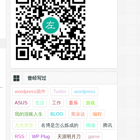
曾经写过
wordpress插件
Twitter
wordpress
ASUS
生活
工作
音乐
游戏
我的混账人生
BLOG
英业达
编程
尤克里里
名博是怎么炼成的
阅读
腾讯
RSS
WP Plug
天涯明月刀
game