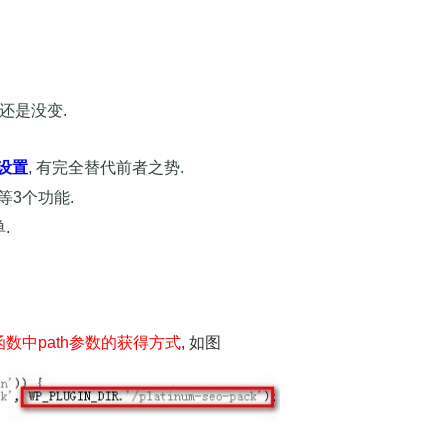
函数还是没变.
其设置
, 有完全替代前者之势.
等3个功能.
.
main函数中path参数的获得方式
, 如图