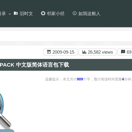
目录
旧时文
邻家小径
如我这般人
2009-09-15
26,582 views
69
EO-PACK 中文版简体语言包下载
温馨提示：本文共计
909
个字，预计阅读时间需要
4
分钟