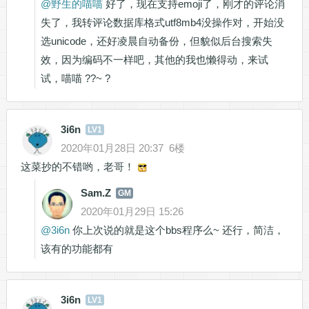
@
野生的喵喵
好了，现在支持emoji了，刚才的评论消
失了，我转评论数据库格式utf8mb4没操作对，开始没
选unicode，还好凌晨自动备份，但貌似后台搜索失
效，因为编码不一样吧，其他的我也懒得动，来试
试，喵喵 ??~ ?
3i6n
LV1
2020年01月28日 20:37
6楼
这菜抄的不错哟，老哥！
Sam.Z
GM
2020年01月29日 15:26
@
3i6n
你上次说的就是这个bbs程序么~ 还行，简洁，
该有的功能都有
3i6n
LV1