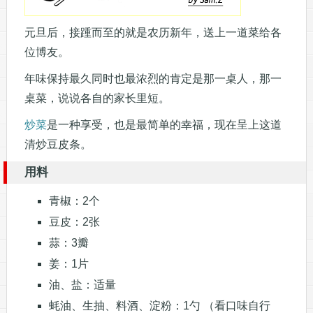
元旦后，接踵而至的就是农历新年，送上一道菜给各
位博友。
年味保持最久同时也最浓烈的肯定是那一桌人，那一
桌菜，说说各自的家长里短。
炒菜
是一种享受，也是最简单的幸福，现在呈上这道
清炒豆皮条。
用料
青椒：2个
豆皮：2张
蒜：3瓣
姜：1片
油、盐：适量
蚝油、生抽、料酒、淀粉：1勺 （看口味自行