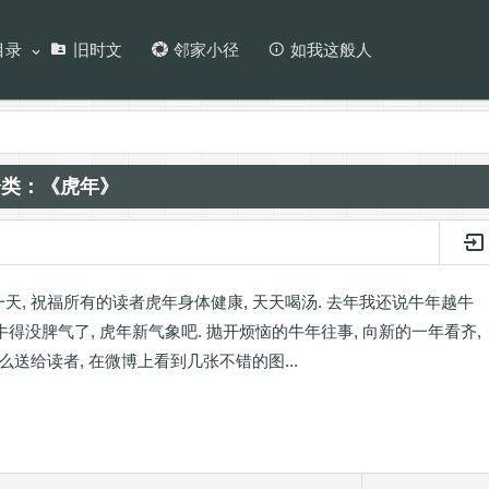
目录
旧时文
邻家小径
如我这般人
分类：《虎年》
天, 祝福所有的读者虎年身体健康, 天天喝汤. 去年我还说牛年越牛
己牛得没脾气了, 虎年新气象吧. 抛开烦恼的牛年往事, 向新的一年看齐,
什么送给读者, 在微博上看到几张不错的图...