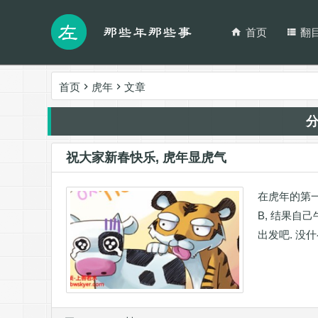
首页
翻
首页
虎年
文章
祝大家新春快乐, 虎年显虎气
在虎年的第一
B, 结果自
出发吧. 没