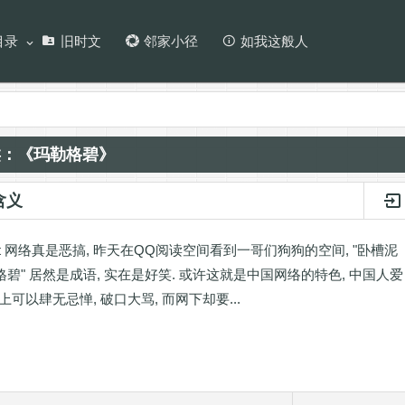
目录
旧时文
邻家小径
如我这般人
类：《玛勒格碧》
含义
irt 网络真是恶搞, 昨天在QQ阅读空间看到一哥们狗狗的空间, "卧槽泥
勒格碧" 居然是成语, 实在是好笑. 或许这就是中国网络的特色, 中国人爱
上可以肆无忌惮, 破口大骂, 而网下却要...