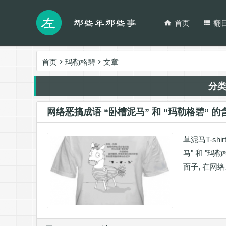
首页
翻
首页
玛勒格碧
文章
分
网络恶搞成语 “卧槽泥马” 和 “玛勒格碧” 的
草泥马T-sh
马" 和 "玛
面子, 在网络