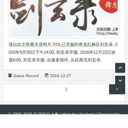
谨以此文祭奠天涯明月刀OL已关服的青龙乱舞区剑玄录. 2
015年9月30日下午14:00, 剑玄录开服. 2016年12月22日凌
晨6:00, 剑玄录关服, 合服多情环, 从此再无剑玄录.
Game Record
2016-12-27
文
第
1
章
页
分
页
© 2008-2026
生活的左上角
| Host by
Liluohost
| Powered by
WordPress