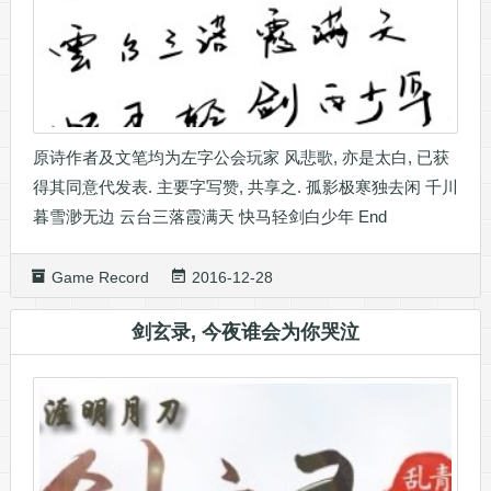
原诗作者及文笔均为左字公会玩家 风悲歌, 亦是太白, 已获
得其同意代发表. 主要字写赞, 共享之. 孤影极寒独去闲 千川
暮雪渺无边 云台三落霞满天 快马轻剑白少年 End
Game Record
2016-12-28
剑玄录, 今夜谁会为你哭泣