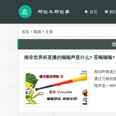
首页
翻
首页
嗡嗡
文章
南非世界杯直播的嗡嗡声是什么? 苍蝇嗡嗡?
相信昨晚看过
通过万能的微
嗡声是一种叫 