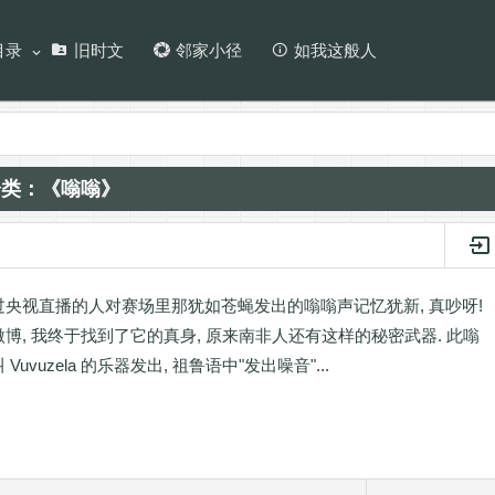
目录
旧时文
邻家小径
如我这般人
分类：《嗡嗡》
央视直播的人对赛场里那犹如苍蝇发出的嗡嗡声记忆犹新, 真吵呀!
博, 我终于找到了它的真身, 原来南非人还有这样的秘密武器. 此嗡
Vuvuzela 的乐器发出, 祖鲁语中"发出噪音"...