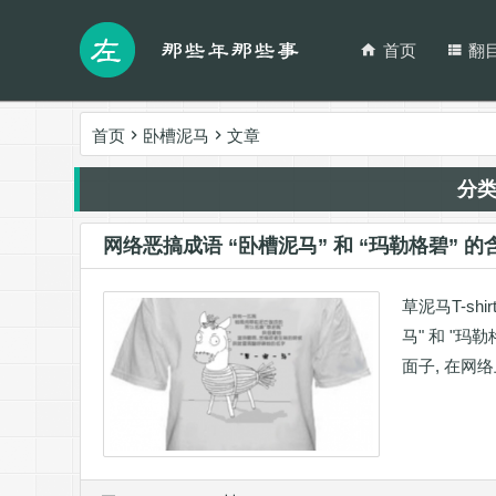
首页
翻
首页
卧槽泥马
文章
分
网络恶搞成语 “卧槽泥马” 和 “玛勒格碧” 的
草泥马T-sh
马" 和 "玛
面子, 在网络