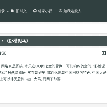
目录
旧时文
邻家小径
如我这般人
类：《卧槽泥马》
含义
irt 网络真是恶搞, 昨天在QQ阅读空间看到一哥们狗狗的空间, "卧槽泥
勒格碧" 居然是成语, 实在是好笑. 或许这就是中国网络的特色, 中国人爱
上可以肆无忌惮, 破口大骂, 而网下却要...